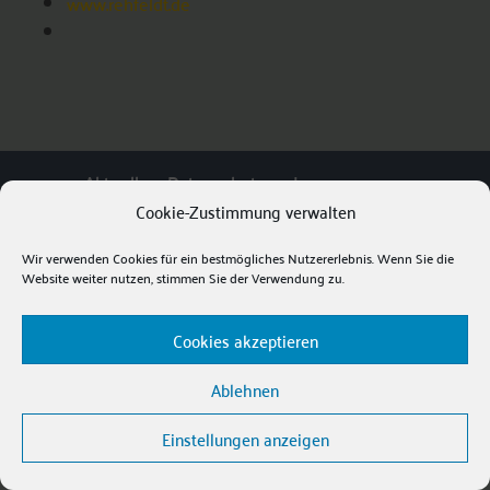
www.rehfeldt.de
Aktuell
Datenschutz
Impressum
Cookie-Zustimmung verwalten
Cookie-Richtlinie (EU)
Wir verwenden Cookies für ein bestmögliches Nutzererlebnis. Wenn Sie die
© Uli Gsell 2021
Website weiter nutzen, stimmen Sie der Verwendung zu.
Cookies akzeptieren
Ablehnen
Einstellungen anzeigen