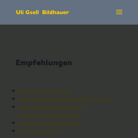
Empfehlungen
www.galerie-schacher.de
www.galerie-ruppert.com/künstler/uli-gsell
http://skulpturengarten.guido-
messer.de/skulpturengarten
www.kunstbezirk-stuttgart.de
www.toruppert.com